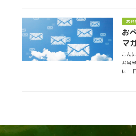
お弁
おべ
マガ
こん
弁当
に！ 