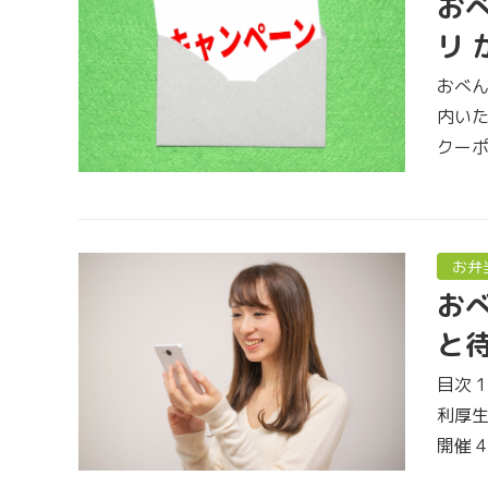
おべ
リ
おべん
内いた
クーポ
お弁
おべ
と待
目次 
利厚生
開催 