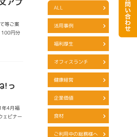
注文アプ
ALL
いて等ご案
活用事例
 100円分
福利厚生
オフィスランチ
健康経営
ね!っ
企業価値
21年4月福
食材
ウェビナー
ご利用中の総務様へ